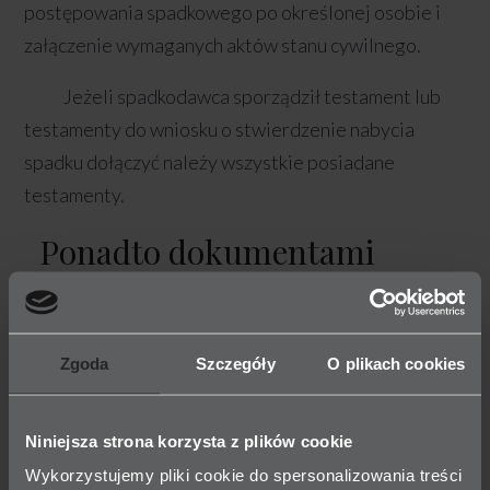
postępowania spadkowego po określonej osobie i
załączenie wymaganych aktów stanu cywilnego.
Jeżeli spadkodawca sporządził testament lub
testamenty do wniosku o stwierdzenie nabycia
spadku dołączyć należy wszystkie posiadane
testamenty.
Ponadto dokumentami
wymaganymi w
postępowaniu spadkowym są:
Zgoda
Szczegóły
O plikach cookies
postanowienie o stwierdzeniu nabycia spadku lub akt
poświadczenia dziedziczenia po spadkobiercy
Niniejsza strona korzysta z plików cookie
spadkobiercy. Dotyczy to również dalszych
Wykorzystujemy pliki cookie do spersonalizowania treści