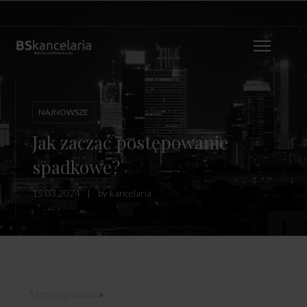
NAJNOWSZE
Jak zacząć postępowanie
spadkowe?
15.03.2024
by
kancelaria
»
Strona główna