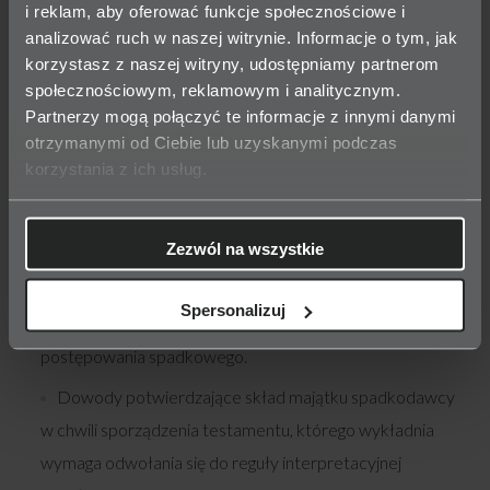
spadkobierców;
i reklam, aby oferować funkcje społecznościowe i
analizować ruch w naszej witrynie. Informacje o tym, jak
orzeczenie sądowe którego skutkiem jest traktowanie
korzystasz z naszej witryny, udostępniamy partnerom
spadkobiercy jakby nie dożył otwarcia spadku. Takimi
społecznościowym, reklamowym i analitycznym.
orzeczeniami są wyrok uznający określoną osobę za
Partnerzy mogą połączyć te informacje z innymi danymi
otrzymanymi od Ciebie lub uzyskanymi podczas
niegodną dziedziczenia oraz wyrok wyłączający małżonka
korzystania z ich usług.
od dziedziczenia na podstawie art. 940 KC;
umowa o zrzeczeniu się dziedziczenia, jeżeli została
Zezwól na wszystkie
zwarta;
oświadczenie o odrzuceniu spadku przez
Spersonalizuj
spadkobiercę, jeżeli zostało złożone przed wszczęciem
postępowania spadkowego.
Dowody potwierdzające skład majątku spadkodawcy
w chwili sporządzenia testamentu, którego wykładnia
wymaga odwołania się do reguły interpretacyjnej