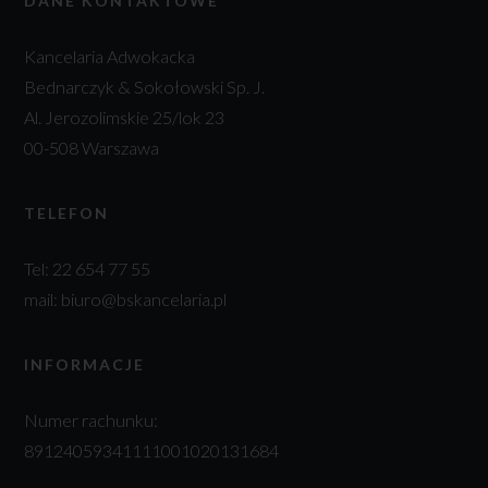
DANE KONTAKTOWE
Kancelaria Adwokacka
Bednarczyk & Sokołowski Sp. J.
Al. Jerozolimskie 25/lok 23
00-508 Warszawa
TELEFON
Tel:
22 654 77 55
mail:
biuro@bskancelaria.pl
INFORMACJE
Numer rachunku:
89124059341111001020131684