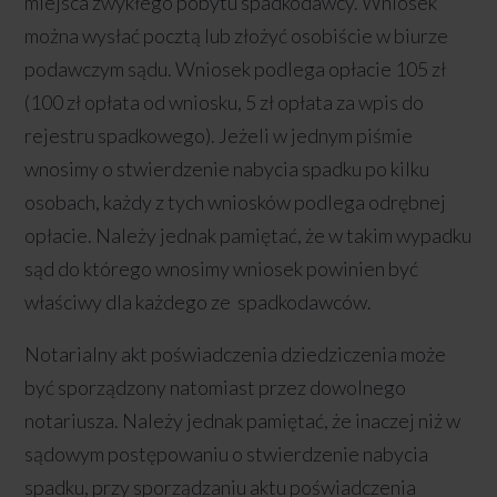
miejsca zwykłego pobytu spadkodawcy. Wniosek
można wysłać pocztą lub złożyć osobiście w biurze
podawczym sądu. Wniosek podlega opłacie 105 zł
(100 zł opłata od wniosku, 5 zł opłata za wpis do
rejestru spadkowego). Jeżeli w jednym piśmie
wnosimy o stwierdzenie nabycia spadku po kilku
osobach, każdy z tych wniosków podlega odrębnej
opłacie. Należy jednak pamiętać, że w takim wypadku
sąd do którego wnosimy wniosek powinien być
właściwy dla każdego ze spadkodawców.
Notarialny akt poświadczenia dziedziczenia może
być sporządzony natomiast przez dowolnego
notariusza. Należy jednak pamiętać, że inaczej niż w
sądowym postępowaniu o stwierdzenie nabycia
spadku, przy sporządzaniu aktu poświadczenia