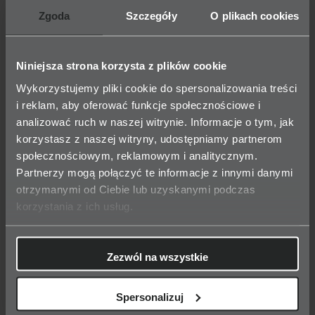
Zgoda
Szczegóły
O plikach cookies
Jeżeli potrzebują Państwo porady
prawnej, oczekują sporządzenia pisma
procesowego bądź pełnej reprezentacji,
Niniejsza strona korzysta z plików cookie
jeżeli stoją Państwo przed trudnym
Wykorzystujemy pliki cookie do spersonalizowania treści
i reklam, aby oferować funkcje społecznościowe i
wyborem życiowym, a nie mają pewności
analizować ruch w naszej witrynie. Informacje o tym, jak
co do skutków prawnych i konsekwencji
korzystasz z naszej witryny, udostępniamy partnerom
płynących z podejmowanych decyzji,
społecznościowym, reklamowym i analitycznym.
jeżeli chcą Państwo odpowiednio
Partnerzy mogą połączyć te informacje z innymi danymi
otrzymanymi od Ciebie lub uzyskanymi podczas
wcześnie zabezpieczyć swe interesy,
korzystania z ich usług.
warto skorzystać z profesjonalnej
pomocy, wiedzy i doświadczeń zdobytych
przez adwokata w toku dwudziestoletniej
Zezwól na wszystkie
pracy w zawodzie prawnika, w tym na
Spersonalizuj
kanwie setek spraw sądowych.