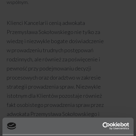
wspólnym.
Klienci Kancelarii cenią adwokata
Przemysława Sokołowskiego nie tylko za
wiedzę i niezwykle bogate doświadczenie
w prowadzeniu trudnych postępowań
rodzinnych, ale również za poświęcenie i
pewność przy podejmowaniu decyzji
procesowych oraz doradztwo w zakresie
strategii prowadzenia spraw. Niezwykle
istotnym dla Klientów pozostaje również
fakt osobistego prowadzenia spraw przez
adwokata Przemysława Sokołowskiego i
osobistej reprezentacji na rozprawach
sądowych.